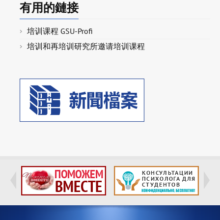
有用的鏈接
培训课程 GSU-Profi
培训和再培训研究所邀请培训课程