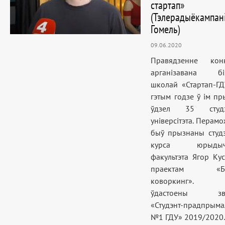
стартап»
(Тэлерадыёкампан
Гомель)
09.06.2020
Правядзенне конк
арганізавана біз
школай «Стартап-ГД
гэтым годзе ў ім пр
ўдзел 35 студэ
універсітэта. Перам
быў прызнаны студ
курса юрыдыч
факультэта Ягор Кус
праектам «Бь
коворкинг».
ўдастоены зв
«Студэнт-прадпрыма
№1 ГДУ» 2019/202