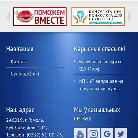
Навігацыя
Карысныя спасылкі
Кантакт
Навучальныя курсы
ГДУ-Профі
Супрацоўнікі
ИПКиП запрашае на
навучальныя курсы
Наш адрас
Мы ў сацыяльных
сетках
246019, г. Гомель,
вул. Савецкая, 104,
Тэлефон: (0232) 51-00-73,