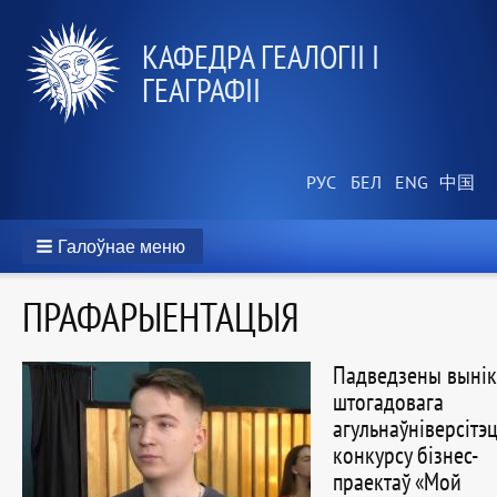
КАФЕДРА ГЕАЛОГІІ І
ГЕАГРАФІІ
Галоўнае меню
ПРАФАРЫЕНТАЦЫЯ
Падведзены вынікі
штогадовага
агульнаўніверсітэ
конкурсу бізнес-
праектаў «Мой