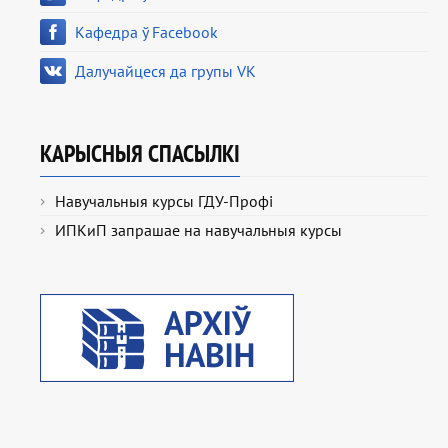
Кафедра ў Facebook
Далучайцеся да групы VK
КАРЫСНЫЯ СПАСЫЛКІ
Навучальныя курсы ГДУ-Профі
ИПКиП запрашае на навучальныя курсы